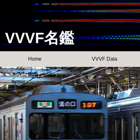
VVVF名鑑
Home
VVVF Data