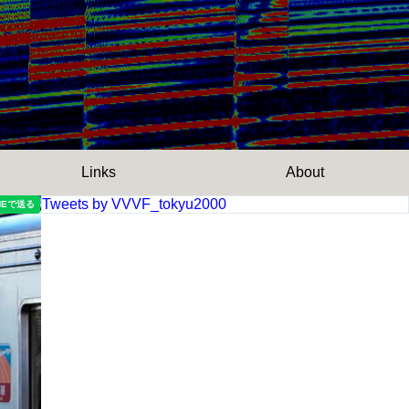
Links
About
Tweets by VVVF_tokyu2000