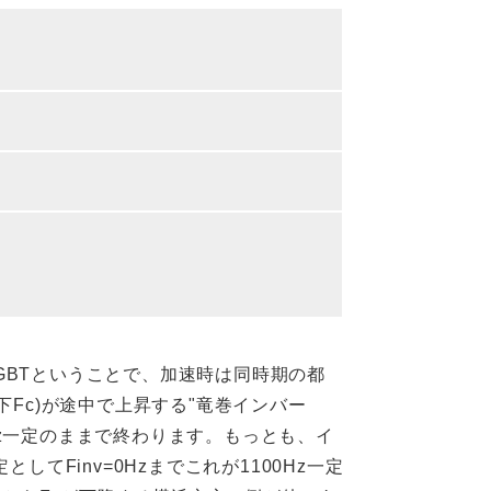
ルIGBTということで、加速時は同時期の都
下Fc)が途中で上昇する"竜巻インバー
Hz一定のままで終わります。もっとも、イ
してFinv=0Hzまでこれが1100Hz一定