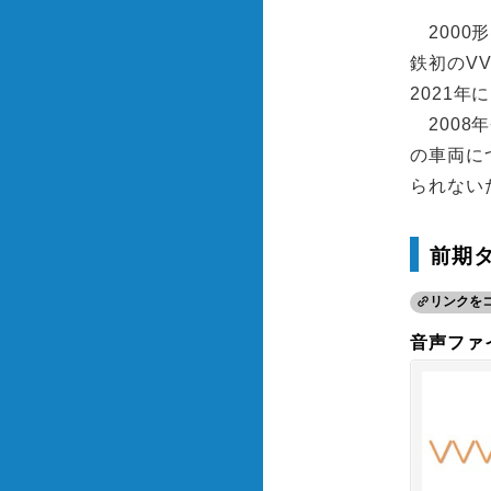
2000
鉄初のV
2021
2008
の車両に
られない
前期
リンクを
音声ファイ