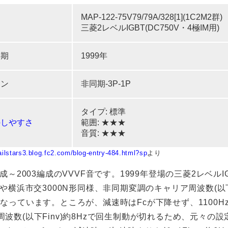
MAP-122-75V79/79A/328[1](1C2M2群)
三菱2レベルIGBT(DC750V・4極IM用)
時期
1999年
ーン
非同期-3P-1P
タイプ: 標準
のしやすさ
範囲: ★★★
音質: ★★★
railstars3.blog.fc2.com/blog-entry-484.html?sp
より
成～2003編成のVVVF音です。1999年登場の三菱2レベ
0形や横浜市交3000N形同様、非同期変調のキャリア周波数(以
となっています。ところが、減速時はFcが下降せず、1100
波数(以下Finv)約8Hzで回生制動が切れるため、元々の設定と