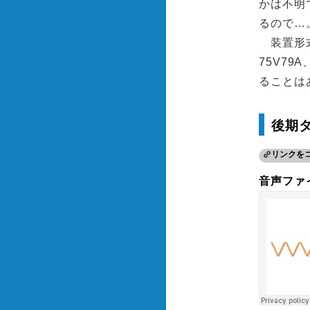
かは不明
るので…
装置形式に
75V79
ることは
後期
リンクを
音声ファ