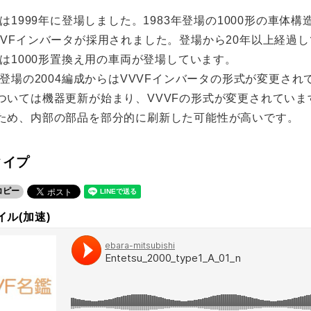
形は1999年に登場しました。1983年登場の1000形の車
VVFインバータが採用されました。登場から20年以上経過
年には1000形置換え用の車両が登場しています。
年登場の2004編成からはVVVFインバータの形式が変更され
ついては機器更新が始まり、VVVFの形式が変更されていま
ため、内部の部品を部分的に刷新した可能性が高いです。
タイプ
コピー
ル(加速)