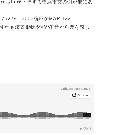
HzからFcが下降する横浜市交の例が他にあ
V79、2003編成がMAP-122-
が、いずれも装置形状やVVVF音から差を感じ