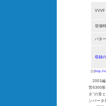
VVVF
登場
パタ
収録
[1]
http://
2001編
営630
タ"の音
ンバータ周