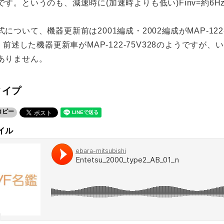
です。というのも、減速時に(加速時よりも低い)Finv=約6
。
ついて、機器更新前は2001編成・2002編成がMAP-122-75
A、前述した機器更新車がMAP-122-75V328のようです
ありません。
タイプ
コピー
イル